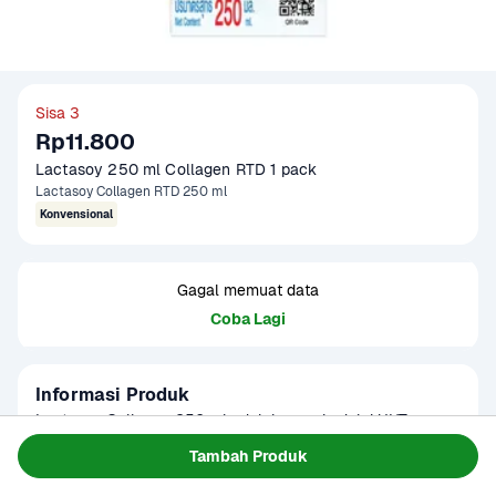
Sisa 3
Rp11.800
Lactasoy 250 ml Collagen RTD 1 pack
Lactasoy Collagen RTD 250 ml
Konvensional
Gagal memuat data
Coba Lagi
Informasi Produk
Lactasoy Collagen 250 ml adalah susu kedelai UHT yang 
diperkaya dengan kolagen dari ikan laut dalam dan vitamin 
Tambah Produk
E, dirancang untuk mendukung kesehatan kulit, rambut, dan 
Baca Selengkapnya
Kategori
Susu & Olahan
kuku. Dengan kandungan lemak dan gula yang rendah, 