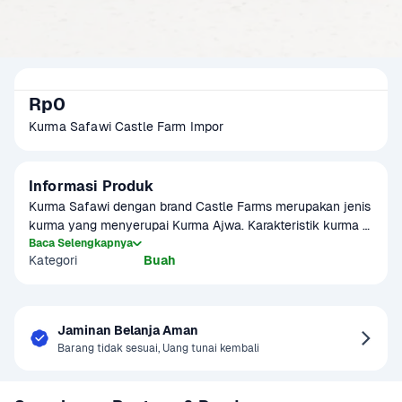
Rp0
Kurma Safawi Castle Farm Impor
Informasi Produk
Kurma Safawi dengan brand Castle Farms merupakan jenis 
kurma yang menyerupai Kurma Ajwa. Karakteristik kurma 
ini kering dan berwaran cenderung gelap (hitam)

Baca Selengkapnya
Kategori
Buah
Terdapat potensi kelebihan/kekurangan gramasi +-10% per 
Jaminan Belanja Aman
Barang tidak sesuai, Uang tunai kembali