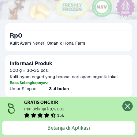
Rp0
Kulit Ayam Negeri Organik Hona Farm
Informasi Produk
500 g = 30-35 pcs.

Kulit ayam negeri yang berasal dari ayam organik lokal. 
Diternak TANPA suntik hormon pertumbuhan, antibiotik, dan 
Baca Selengkapnya
Umur Simpan
3-4 bulan
bahan kimia apapun sejak awal proses pemeliharaan 
sampai dengan pemotongan. Lebih aman, sehat, dan 
berkualitas. Bebas bulu. Dapat diolah menjadi camilan, 
GRATIS ONGKIR
Kandungan dan Nutrisi
digoreng kering, atau isian sup.
min belanja Rp75.000
15k
Pengemasan
Belanja di Aplikasi