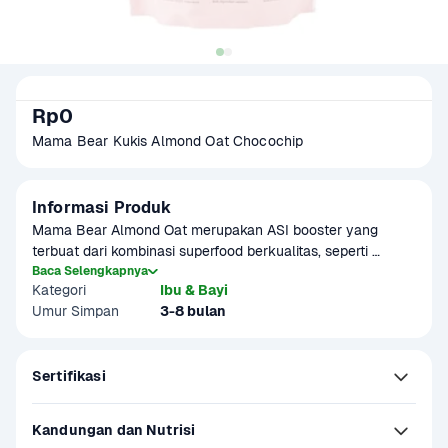
Rp0
Mama Bear Kukis Almond Oat Chocochip
Informasi Produk
Mama Bear Almond Oat merupakan ASI booster yang 
terbuat dari kombinasi superfood berkualitas, seperti 
kacang almond, oat, flaxseed yang diproses dengan 
Baca Selengkapnya
Kategori
Ibu & Bayi
teknologi higienis. Membantu menjaga kualitas dan 
Umur Simpan
3-8 bulan
produksi ASI. Tersedia dalam berbagai varian rasa.

Produk sudah terverifikasi halal.
Sertifikasi
Kandungan dan Nutrisi