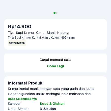
Rp14.900
Tiga Sapi Krimer Kental Manis Kaleng 
Tiga Sapi Krimer Kental Manis Kaleng 495 gram
Konvensional
Gagal memuat data
Coba Lagi
Informasi Produk
Krimer kental manis dengan rasa yang gurih dan lezat. 
Dapat digunakan untuk berbagai jenis makanan dan 
minuman. Seperti teh, kopi, es campur. es teler, roti bakar, 
Baca Selengkapnya
Kategori
Susu & Olahan
pisang goreng, dan lain-lain.
Umur Simpan
3-8 bulan