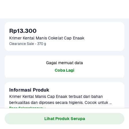
Rp13.300
Krimer Kental Manis Cokelat Cap Enaak
Clearance Sale - 370 g
Gagal memuat data
Coba Lagi
Informasi Produk
Krimer Kental Manis Cap Enaak terbuat dari bahan 
berkualitas dan diproses secara higienis. Cocok untuk 
digunakan sebagai pelengkap minuman dan makanan.
Baca Selengkapnya
Kategori
Susu & Olahan
Lihat Produk Serupa
Umur Simpan
3-8 bulan