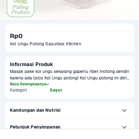
Rp0
Kol Ungu Potong Sayurbox Kitchen
Informasi Produk
Masak pake kol ungu sekarang gaperlu ribet motong sendiri 
karena ada IjoIjo Kol Ungu potong! Kol Ungu potong ini diiris 
dari kol ungu pilihan yang segar, sehat, renyah dan higienis 
Baca Selengkapnya
Kategori
Sayur
pastinya untuk masak lebih praktis.
Kandungan dan Nutrisi
Petunjuk Penyimpanan