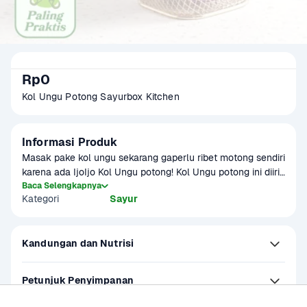
Rp0
Kol Ungu Potong Sayurbox Kitchen
Informasi Produk
Masak pake kol ungu sekarang gaperlu ribet motong sendiri 
karena ada IjoIjo Kol Ungu potong! Kol Ungu potong ini diiris 
dari kol ungu pilihan yang segar, sehat, renyah dan higienis 
Baca Selengkapnya
Kategori
Sayur
pastinya untuk masak lebih praktis.
Kandungan dan Nutrisi
Petunjuk Penyimpanan