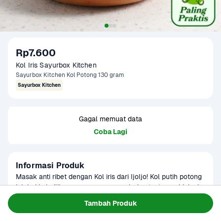
Rp7.600
Kol Iris Sayurbox Kitchen
Sayurbox Kitchen Kol Potong 130 gram
Sayurbox Kitchen
Gagal memuat data
Coba Lagi
Informasi Produk
Masak anti ribet dengan Kol iris dari IjoIjo! Kol putih potong 
ini dari kol pilihan yang segar, renyah dan tentunya higienis. 
Kol diiris tipis memanjang untuk kebutuhan masak yang 
Baca Selengkapnya
Tambah Produk
Kategori
Sayur
praktis dan sehat.