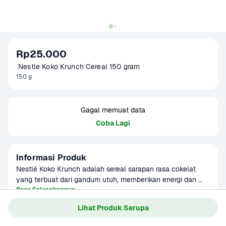
Rp25.000
 Nestle Koko Krunch Cereal 150 gram
150 g
Gagal memuat data
Coba Lagi
Informasi Produk
Nestlé Koko Krunch adalah sereal sarapan rasa cokelat 
yang terbuat dari gandum utuh, memberikan energi dan 
nutrisi penting untuk memulai hari. Diperkaya dengan 
Baca Selengkapnya
Kategori
Sarapan
vitamin B kompleks, zat besi, kalsium, dan serat pangan, 
Lihat Produk Serupa
Umur Simpan
3-7 bulan
sereal ini cocok untuk anak-anak maupun dewasa. Tersedia 
dalam berbagai ukuran kemasan, mulai dari 15g hingga 