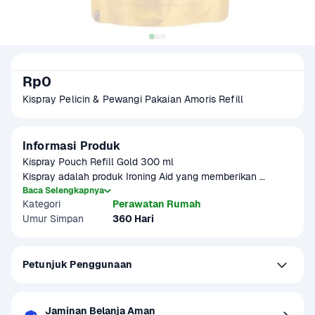
Rp0
Kispray Pelicin & Pewangi Pakaian Amoris Refill 
Informasi Produk
Kispray Pouch Refill Gold 300 ml

Kispray adalah produk Ironing Aid yang memberikan 
keharuman tahan lama pada pakaian dan memudahkan 
Baca Selengkapnya
Kategori
Perawatan Rumah
proses menyetrika pakaian.

Umur Simpan
360 Hari
Manfaat:

Kispray dengan formula 3 in 1 (pelicin, pewangi, dan 
pelembut) sehingga pakaian menjadi cepat licin saat 
Petunjuk Penggunaan
setrika, memberikan keharuman yang tahan lama, dan 
membuat kain menjadi lembut/tidak kasar.

Kispray mengandung bahan aktif anti kuman yaitu alkyl 
dimethyl benzyl ammonium chloride, yang efektif 
Jaminan Belanja Aman