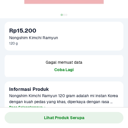
Rp15.200
Nongshim Kimchi Ramyun
120 g
Gagal memuat data
Coba Lagi
Informasi Produk
Nongshim Kimchi Ramyun 120 gram adalah mi instan Korea 
dengan kuah pedas yang khas, diperkaya dengan rasa 
kimchi autentik. Mi ini memiliki tekstur kenyal dan disajikan 
Baca Selengkapnya
Kategori
Sembako
dengan bumbu rempah serta serpihan sayuran kering, 
Lihat Produk Serupa
Umur Simpan
2-6 bulan
menciptakan cita rasa khas Korea yang menggugah selera. 
Cocok dinikmati saat cuaca dingin atau sebagai hidangan 