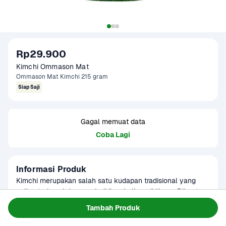
Rp29.900
Kimchi Ommason Mat
Ommason Mat Kimchi 215 gram
Siap Saji
Gagal memuat data
Coba Lagi
Informasi Produk
Kimchi merupakan salah satu kudapan tradisional yang 
paling terkenal dan menjadi ikon kuliner di Korea. Dibuat 
dari sayuran dan cabai atau gochujang yang 
Baca Selengkapnya
Tambah Produk
Kategori
Hotpot & BBQ
difermentasikan.

Umur Simpan
2-4 bulan