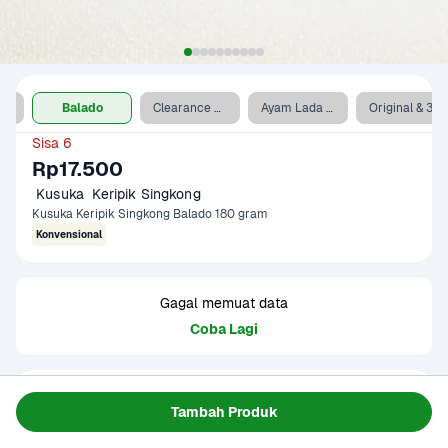
Balado
Clearance Sale - Balado
Ayam Lada Hitam & 3s Coca Cola
Original & 3s Coca Cola
Sisa 6
Rp17.500
 Kusuka  Keripik Singkong
Kusuka Keripik Singkong Balado 180 gram
Konvensional
Gagal memuat data
Coba Lagi
Informasi Produk
Tambah Produk
Kusuka Keripik Singkong 180 gram hadir dalam ukuran 
jumbo yang pas untuk dinikmati bersama keluarga atau 