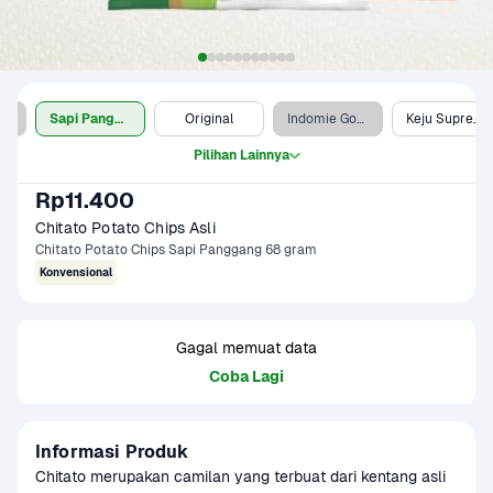
e Sale - Sapi Panggang
Sapi Panggang
Original
Indomie Goreng
Keju Supreme
Pilihan Lainnya
Rp11.400
Chitato Potato Chips Asli
Chitato Potato Chips Sapi Panggang 68 gram
Konvensional
Gagal memuat data
Coba Lagi
Informasi Produk
Chitato merupakan camilan yang terbuat dari kentang asli 