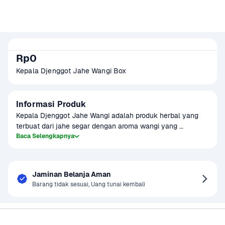
Rp0
Kepala Djenggot Jahe Wangi Box 
Informasi Produk
Kepala Djenggot Jahe Wangi adalah produk herbal yang 
terbuat dari jahe segar dengan aroma wangi yang 
menyegarkan. Cocok diminum untuk menghangatkan 
Baca Selengkapnya
tubuh, mengatasi masuk angin, atau hanya untuk sensasi 
segar alami. Produk ini dikemas dalam box praktis dan siap 
diseduh kapan saja.
Jaminan Belanja Aman
Barang tidak sesuai, Uang tunai kembali
Sayurbox
Bantuan & Panduan