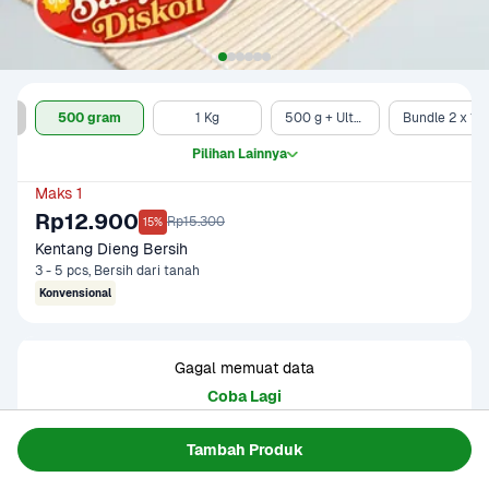
500 gram - Clearance Sale
500 gram
1 Kg
500 g + Ultra Full Cream 750ml
Bundle 2 x 1 kg
Pilihan Lainnya
Maks 1
Rp12.900
Rp15.300
15%
Kentang Dieng Bersih
3 - 5 pcs, Bersih dari tanah
Konvensional
Gagal memuat data
Coba Lagi
Tambah Produk
Informasi Produk