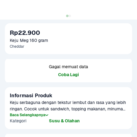
Rp22.900
Keju Meg 160 gram
Cheddar
Gagal memuat data
Coba Lagi
Informasi Produk
Keju serbaguna dengan tekstur lembut dan rasa yang lebih 
ringan. Cocok untuk sandwich, topping makanan, minuman, 
atau berbagai kreasi kue dan makanan lainnya. Produk 
Baca Selengkapnya
Kategori
Susu & Olahan
sudah terverifikasi halal. Produk ini dapat digunakan 
sebagai menu MPASI.