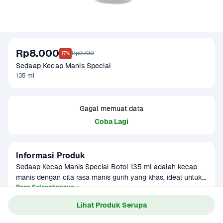
Rp8.000
Rp9.700
17%
Sedaap Kecap Manis Special 
135 ml
Gagal memuat data
Coba Lagi
Informasi Produk
Sedaap Kecap Manis Special Botol 135 ml adalah kecap 
manis dengan cita rasa manis gurih yang khas, ideal untuk 
menambah rasa pada berbagai jenis masakan Indonesia. 
Baca Selengkapnya
Kategori
Bumbu & Saus
Dengan kemasan botol praktis, kecap manis ini sangat 
Lihat Produk Serupa
Umur Simpan
12 Bulan
cocok untuk digunakan dalam bumbu nasi goreng, mie 
goreng, sate, ayam, dan berbagai masakan lainnya.