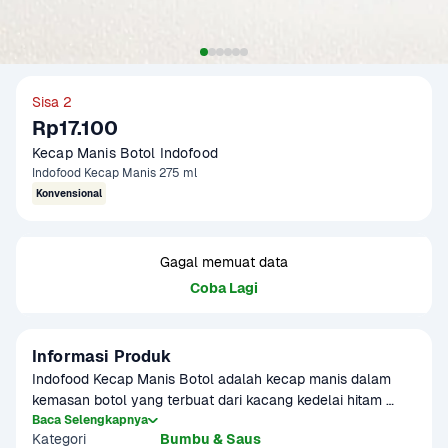
Sisa 2
Rp17.100
Kecap Manis Botol Indofood
Indofood Kecap Manis 275 ml
Konvensional
Gagal memuat data
Coba Lagi
Informasi Produk
Indofood Kecap Manis Botol adalah kecap manis dalam 
kemasan botol yang terbuat dari kacang kedelai hitam 
pilihan yang diproses dengan teknologi higienis. Dengan 
Baca Selengkapnya
Kategori
Bumbu & Saus
rasa yang manis cocok sebagai bumbu untuk berbagai 