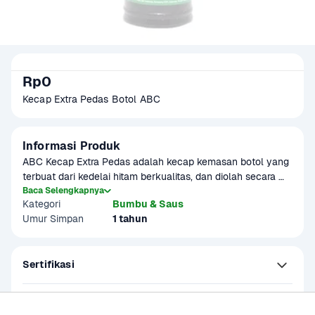
Rp0
Kecap Extra Pedas Botol ABC
Informasi Produk
ABC Kecap Extra Pedas adalah kecap kemasan botol yang 
terbuat dari kedelai hitam berkualitas, dan diolah secara 
higienis sehingga menghasilkan citarasa pedas manis yang 
Baca Selengkapnya
Kategori
Bumbu & Saus
nikmat. Cocok sebagai tambahan bumbu pada berbagai 
Umur Simpan
1 tahun
masakan.

Produk sudah terverifikasi halal.
Sertifikasi
Kandungan dan Nutrisi