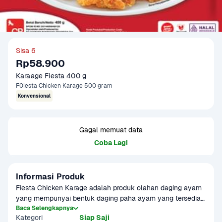
Sisa 6
Rp58.900
Karaage Fiesta 400 g
F0iesta Chicken Karage 500 gram
Konvensional
Gagal memuat data
Coba Lagi
Informasi Produk
Fiesta Chicken Karage adalah produk olahan daging ayam 
yang mempunyai bentuk daging paha ayam yang tersedia 
dalam kemasan beku. Dengan tekstur yang renyah dan 
Baca Selengkapnya
Kategori
Siap Saji
rasa yang lezat cocok sebagai camilan praktis untuk 