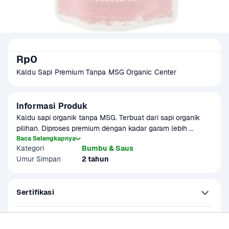
Rp0
Kaldu Sapi Premium Tanpa MSG Organic Center
Informasi Produk
Kaldu sapi organik tanpa MSG. Terbuat dari sapi organik 
pilihan. Diproses premium dengan kadar garam lebih 
rendah. Cocok untuk bumbu penyedap berbagai masakan. 
Baca Selengkapnya
Kategori
Bumbu & Saus
Produk ini dapat digunakan sebagai menu MPASI. Produk 
Umur Simpan
2 tahun
sudah terverifikasi halal.
Sertifikasi
Kandungan dan Nutrisi