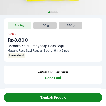
6 x 9 g
100 g
250 g
Sisa 7
Rp3.800
 Masako Kaldu Penyedap Rasa Sapi
Masako Rasa Sapi Regular Sachet 9gr x 6 pcs
Konvensional
Gagal memuat data
Coba Lagi
Informasi Produk
Tambah Produk
Bumbu kaldu bubuk yang terbuat dari daging sapi, bumbu, 
dan rempah berkualitas. Menghasilkan rasa dan aroma 