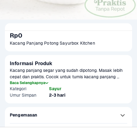
Rp0
Kacang Panjang Potong Sayurbox Kitchen
Informasi Produk
Kacang panjang segar yang sudah dipotong. Masak lebih 
cepat dan praktis. Cocok untuk tumis kacang panjang 
pedas, gulai kacang panjang, tumis tempe kacang panjang, 
Baca Selengkapnya
Kategori
Sayur
tumis tahu kacang panjang, dan lain-lain.
Umur Simpan
2-3 hari
Pengemasan
Petunjuk Penyimpanan