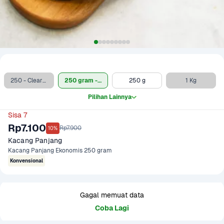
250 - Clearance Sale
250 gram - Ekonomis
250 g
1 Kg
Pilihan Lainnya
Sisa 7
Rp7.100
Rp7.900
10%
Kacang Panjang
Kacang Panjang Ekonomis 250 gram
Konvensional
Gagal memuat data
Coba Lagi