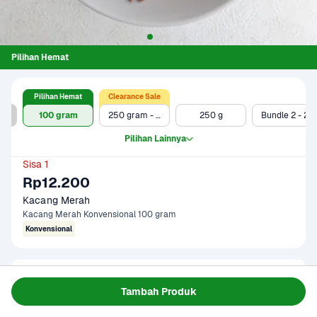
Pilihan Hemat
Pilihan Hemat
Clearance Sale
100 gr - Clearance Sale
100 gram
250 gram - Clearance Sale
250 g
Bundle 2 - 250 gr
Pilihan Lainnya
Sisa 1
Rp12.200
Kacang Merah
Kacang Merah Konvensional 100 gram
Konvensional
Gagal memuat data
Tambah Produk
Coba Lagi