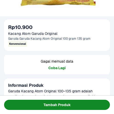
Rp10.900
Kacang Atom Garuda Original
Garuda Garuda Kacang Atom Original 100 gram 135 gram
Konvensional
Gagal memuat data
Coba Lagi
Informasi Produk
Garuda Kacang Atom Original 100–135 gram adalah 
camilan kacang bersalut tepung dengan rasa gurih khas 
yang renyah di luar dan garing di dalam. Cocok dinikmati 
Baca Selengkapnya
Tambah Produk
Kategori
Makanan Ringan
saat bersantai, nonton, atau sebagai teman minum teh. 
Umur Simpan
3-8 bulan
Kemasannya pas untuk dinikmati sendiri maupun bersama 