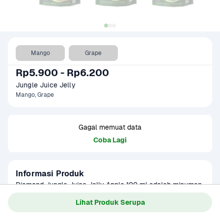
Mango
Grape
Rp5.900 - Rp6.200
Jungle Juice Jelly 
Mango, Grape
Gagal memuat data
Coba Lagi
Informasi Produk
Diamond Jungle Juice Jelly Apple 100 ml adalah minuman 
segar berbentuk jelly dengan rasa apel yang manis dan 
Lihat Produk Serupa
menyegarkan, dikemas dalam botol praktis berukuran 100 
Baca Selengkapnya
Kategori
Minuman Ringan
ml. Dengan tekstur jelly yang kenyal dan rasa buah apel 