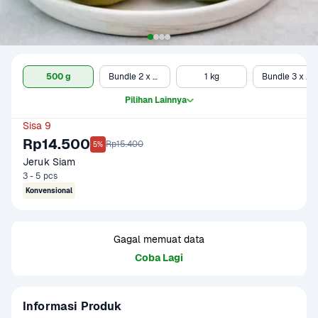
500 g
Bundle 2 x 500 gr
1 kg
Bundle 3 x 500 gr
Pilihan Lainnya
Sisa 9
Rp14.500
Rp15.400
5%
Jeruk Siam
3 - 5 pcs
Konvensional
Gagal memuat data
Coba Lagi
Informasi Produk