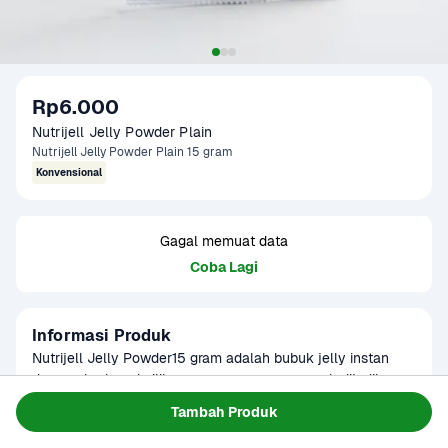
Rp6.000
Nutrijell Jelly Powder Plain
Nutrijell Jelly Powder Plain 15 gram
Konvensional
Gagal memuat data
Coba Lagi
Informasi Produk
Nutrijell Jelly Powder15 gram adalah bubuk jelly instan 
dengan berbagai pilihan rasa segar yang cocok dijadikan 
puding atau campuran dessert. Mudah dibuat, hanya 
Baca Selengkapnya
Tambah Produk
Kategori
Bumbu & Saus
dengan ditambah air dan gula, lalu didinginkan. Hasil jelly-
Umur Simpan
3-20 bulan
nya kenyal dan menyegarkan, cocok sebagai pencuci 