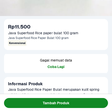
Rp11.500
Java Superfood Rice paper bulat 100 gram
Java Superfood Rice Paper Bulat 100 gram
Konvensional
Gagal memuat data
Coba Lagi
Informasi Produk
Java Superfood Rice Paper Bulat merupakan kulit spring 
roll khas Vietnam yang praktis dan serbaguna. Cocok 
digunakan untuk membuat Vietnamese spring roll, dimsum, 
Baca Selengkapnya
Tambah Produk
Tersedia untuk
lumpia fresh, hingga kreasi camilan sehat lainnya. Memiliki 
1 - 2 Jam Tiba
Hari ini
Terjadwal
tekstur tipis dan lentur setelah direndam air, mudah 