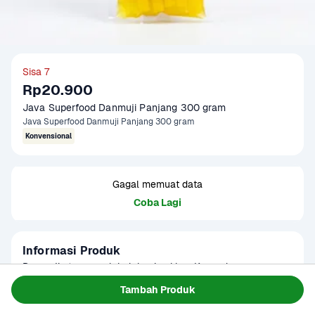
Sisa 7
Rp20.900
Java Superfood Danmuji Panjang 300 gram
Java Superfood Danmuji Panjang 300 gram
Konvensional
Gagal memuat data
Coba Lagi
Informasi Produk
Danmuji atau acar lobak kuning khas Korea dengan rasa 
segar manis asam, cocok sebagai pelengkap kimbap, 
Tambah Produk
ramen, chicken korea, dan berbagai menu Korea lainnya.
Baca Selengkapnya
Tersedia untuk
1 - 2 Jam Tiba
Hari ini
Terjadwal