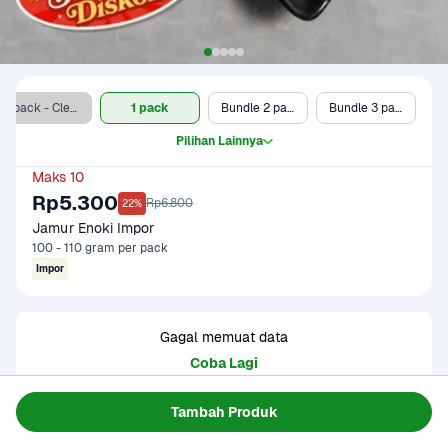
1 pack - Clearance Sale
1 pack
Bundle 2 pack
Bundle 3 pack
Pilihan Lainnya
Maks 10
Rp5.300
Rp6.800
22%
Jamur Enoki Impor
100 - 110 gram per pack
Impor
Gagal memuat data
Coba Lagi
Tambah Produk
Informasi Produk