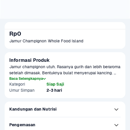
Rp0
Jamur Champignon Whole Food Island
Informasi Produk
Jamur champignon utuh. Rasanya gurih dan lebih beraroma 
setelah dimasak. Bentuknya bulat menyerupai kancing. 
Warna jamur bervariasi antara putih, krem, hingga cokelat 
Baca Selengkapnya
Kategori
Siap Saji
muda. Biasa digunakan dalam berbagai hidangan. Cocok 
Umur Simpan
2-3 hari
untuk pizza, omelette, kaserol, hidangan berkuah, dan lain-
lain.
Kandungan dan Nutrisi
Pengemasan