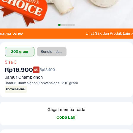
Lihat S&K dan Produk Lain >
200 gram
Bundle - Jamur 200 gr & Boneless Dada Ayam 500 gr
Sisa 3
Rp16.900
Rp18.400
9%
Jamur Champignon
Jamur Champignon Konvensional 200 gram
Konvensional
Gagal memuat data
Coba Lagi