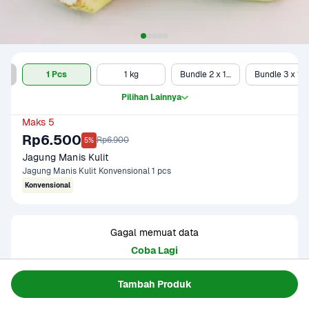
1 pcs - Clearance Sale
1 Pcs
1 kg
Bundle 2 x 1 kg
Bundle 3 x 1 kg
Pilihan Lainnya
Maks 5
Rp6.500
Rp6.900
5%
Jagung Manis Kulit
Jagung Manis Kulit Konvensional 1 pcs
Konvensional
Gagal memuat data
Coba Lagi
Tambah Produk
Informasi Produk