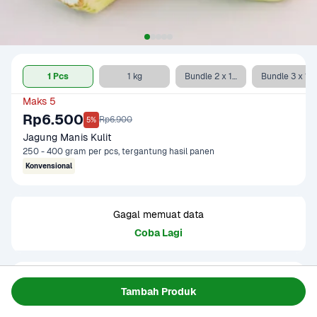
1 Pcs
1 kg
Bundle 2 x 1 kg
Bundle 3 x 1 kg
Maks 5
Rp6.500
Rp6.900
5%
Jagung Manis Kulit
250 - 400 gram per pcs, tergantung hasil panen
Konvensional
Gagal memuat data
Coba Lagi
Informasi Produk
Tambah Produk
Tersedia dalam pilihan imperfect dan konvensional. Jagung 
manis kulit imperfect memiliki kulit yang agak terbuka. 