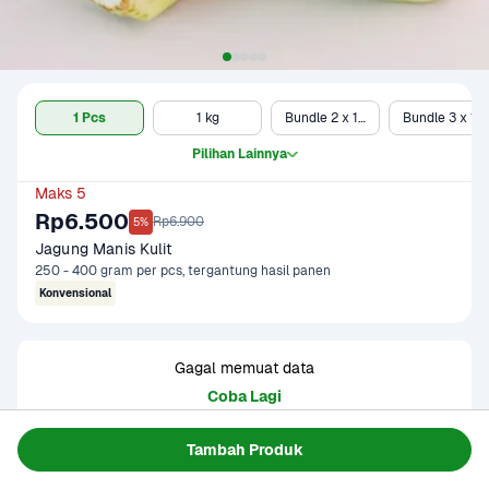
1 Pcs
1 kg
Bundle 2 x 1 kg
Bundle 3 x 1 kg
Pilihan Lainnya
Maks 5
Rp6.500
Rp6.900
5%
Jagung Manis Kulit
250 - 400 gram per pcs, tergantung hasil panen
Konvensional
Gagal memuat data
Coba Lagi
Tambah Produk
Informasi Produk