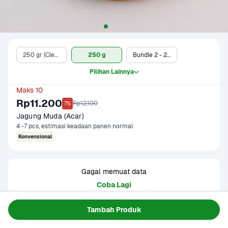
250 gr (Clearance Sale)
250 g
Bundle 2 - 250 gr
Pilihan Lainnya
Maks 10
Rp11.200
Rp12.100
7%
Jagung Muda (Acar)
4 -7 pcs, estimasi keadaan panen normal
Konvensional
Gagal memuat data
Coba Lagi
Tambah Produk
Informasi Produk