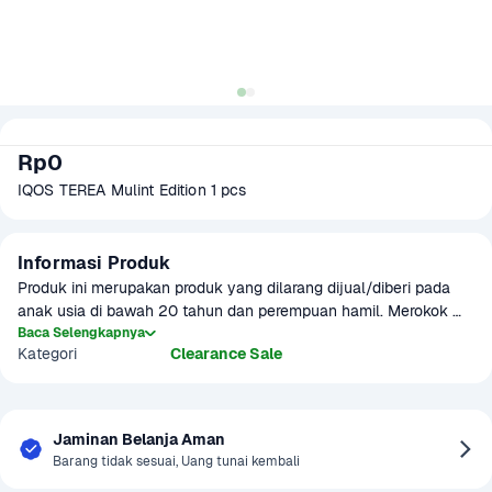
Rp0
IQOS TEREA Mulint Edition 1 pcs
Informasi Produk
Produk ini merupakan produk yang dilarang dijual/diberi pada 
anak usia di bawah 20 tahun dan perempuan hamil. Merokok 
dapat menyebabkan kanker, serangan jantung, impotensi, 
Baca Selengkapnya
Kategori
Clearance Sale
gangguan kesehatan lainnya termasuk gangguan kehamilan dan 
janin.
Jaminan Belanja Aman
Barang tidak sesuai, Uang tunai kembali