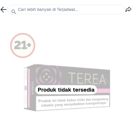
Cari lebih banyak di Terjadwal...
Produk tidak tersedia