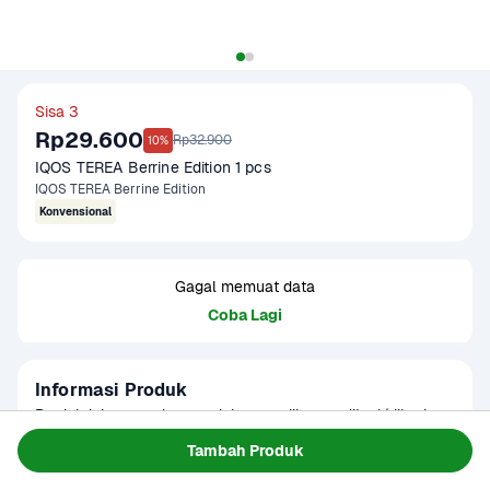
Sisa 3
Rp29.600
Rp32.900
10%
IQOS TEREA Berrine Edition 1 pcs
IQOS TEREA Berrine Edition
Konvensional
Gagal memuat data
Coba Lagi
Informasi Produk
Produk ini merupakan produk yang dilarang dijual/diberi 
pada anak usia di bawah 20 tahun dan perempuan hamil. 
Tambah Produk
Merokok dapat menyebabkan kanker, serangan jantung, 
Baca Selengkapnya
Kategori
Clearance Sale
impotensi, gangguan kesehatan lainnya termasuk 