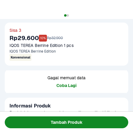
Sisa 3
Rp29.600
Rp32.900
10%
IQOS TEREA Berrine Edition 1 pcs
IQOS TEREA Berrine Edition
Konvensional
Gagal memuat data
Coba Lagi
Informasi Produk
Produk ini merupakan produk yang dilarang dijual/diberi 
pada anak usia di bawah 20 tahun dan perempuan hamil. 
Tambah Produk
Merokok dapat menyebabkan kanker, serangan jantung, 
Baca Selengkapnya
Kategori
Clearance Sale
impotensi, gangguan kesehatan lainnya termasuk 