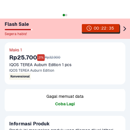
Flash Sale
:
:
00
22
35
Segera habis!
Maks 1
Rp25.700
Rp32.900
21%
IQOS TEREA Auburn Edition 1 pcs
IQOS TEREA Auburn Edition
Konvensional
Gagal memuat data
Coba Lagi
Informasi Produk