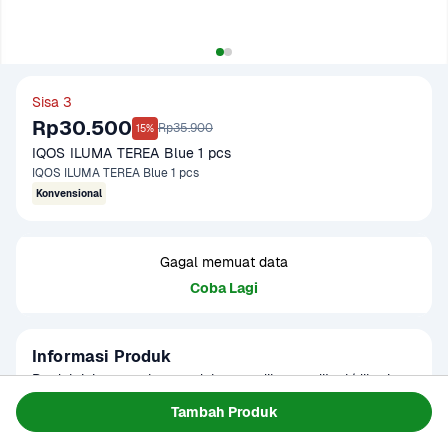
Sisa 3
Rp30.500
Rp35.900
15%
IQOS ILUMA TEREA Blue 1 pcs
IQOS ILUMA TEREA Blue 1 pcs
Konvensional
Gagal memuat data
Coba Lagi
Informasi Produk
Produk ini merupakan produk yang dilarang dijual/diberi 
pada anak usia di bawah 20 tahun dan perempuan hamil. 
Tambah Produk
Merokok dapat menyebabkan kanker, serangan jantung, 
Baca Selengkapnya
Kategori
Clearance Sale
impotensi, gangguan kesehatan lainnya termasuk 