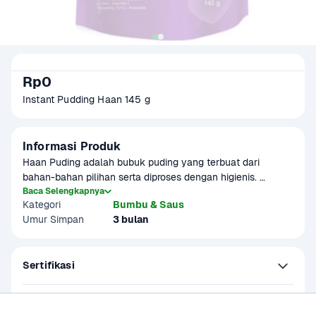
Rp0
Instant Pudding Haan 145 g
Informasi Produk
Haan Puding adalah bubuk puding yang terbuat dari 
bahan-bahan pilihan serta diproses dengan higienis. 
Menghasilkan puding yang kenyal dan lezat. Tersedia 
Baca Selengkapnya
Kategori
Bumbu & Saus
dalam berbagai varian rasa.

Umur Simpan
3 bulan
Produk sudah terverifikasi halal.
Sertifikasi
Kandungan dan Nutrisi