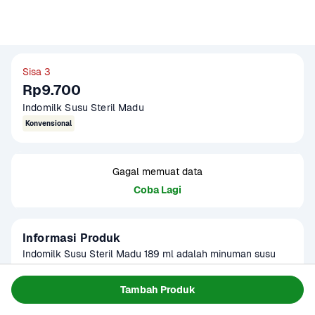
Sisa 3
Rp9.700
Indomilk Susu Steril Madu 
Konvensional
Gagal memuat data
Coba Lagi
Informasi Produk
Indomilk Susu Steril Madu 189 ml adalah minuman susu 
steril siap minum yang dipadukan dengan rasa madu manis 
alami. Diformulasikan dari susu segar yang diproses secara 
Baca Selengkapnya
Tambah Produk
Kategori
Ibu & Bayi
steril untuk menjaga kualitas dan kesegarannya. Rasa 
Umur Simpan
2 - 6 bulan
madunya lembut dan cocok dikonsumsi kapan saja, baik 