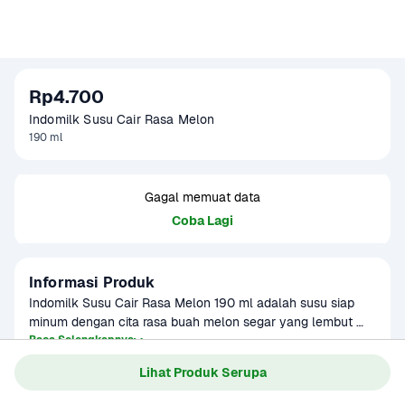
Rp4.700
Indomilk Susu Cair Rasa Melon 
190 ml
Gagal memuat data
Coba Lagi
Informasi Produk
Indomilk Susu Cair Rasa Melon 190 ml adalah susu siap 
minum dengan cita rasa buah melon segar yang lembut 
dan manis. Kombinasi sempurna antara susu berkualitas 
Baca Selengkapnya
Kategori
Ibu & Bayi
dan rasa buah tropis ini cocok untuk anak-anak maupun 
Lihat Produk Serupa
Umur Simpan
2-8 bulan
dewasa. Hadir dalam kemasan kotak 190 ml yang praktis 
dibawa, susu ini bisa dinikmati kapan saja — sebagai bekal 