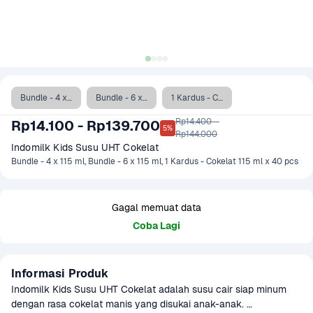
Bundle - 4 x 115 ml
Bundle - 6 x 115 ml
1 Kardus - Cokelat 115 ml x 40 pcs
Rp14.400 - 

Rp14.100 - Rp139.700
5%
Rp144.000
Indomilk Kids Susu UHT Cokelat
Bundle - 4 x 115 ml, Bundle - 6 x 115 ml, 1 Kardus - Cokelat 115 ml x 40 pcs
Gagal memuat data
Coba Lagi
Informasi Produk
Indomilk Kids Susu UHT Cokelat adalah susu cair siap minum 
dengan rasa cokelat manis yang disukai anak-anak. 