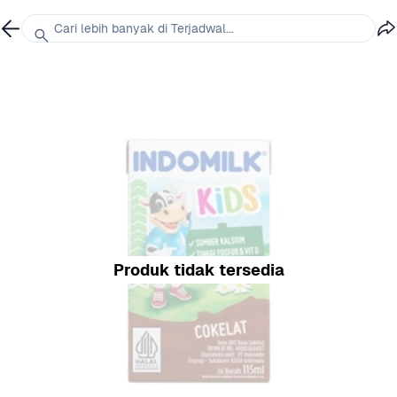
Cari lebih banyak di Terjadwal...
Produk tidak tersedia