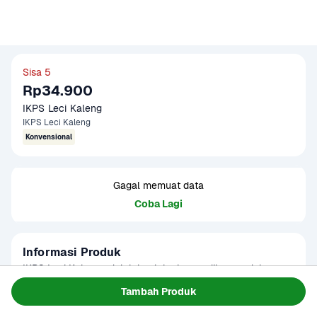
Sisa 5
Rp34.900
IKPS Leci Kaleng
IKPS Leci Kaleng
Konvensional
Gagal memuat data
Coba Lagi
Informasi Produk
IKPS Leci Kaleng adalah buah leci yang dikemas dalam 
kaleng dengan kualitas terbaik, menawarkan rasa manis 
Tambah Produk
alami yang segar dan lezat. Produk ini sangat cocok 
Baca Selengkapnya
Tersedia untuk
digunakan untuk hidangan penutup, salad buah, atau 
1 - 2 Jam Tiba
Hari ini
Terjadwal